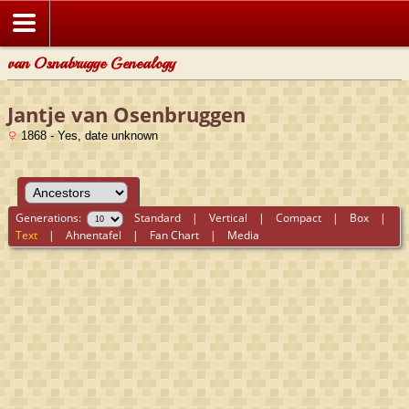
van Osnabrugge Genealogy
Jantje van Osenbruggen
1868 - Yes, date unknown
Generations:
Standard
|
Vertical
|
Compact
|
Box
|
Text
|
Ahnentafel
|
Fan Chart
|
Media