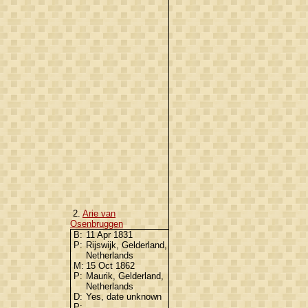
2.
Arie van
Osenbruggen
B:
11 Apr 1831
P:
Rijswijk, Gelderland,
Netherlands
M:
15 Oct 1862
P:
Maurik, Gelderland,
Netherlands
D:
Yes, date unknown
P: