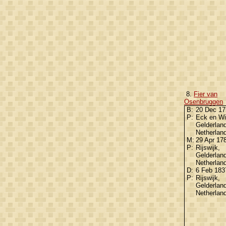
8.
Fier van
Osenbruggen
B:
20 Dec 1
P:
Eck en Wi
Gelderland
Netherlan
M:
29 Apr 17
P:
Rijswijk,
Gelderland
Netherlan
D:
6 Feb 18
P:
Rijswijk,
Gelderland
Netherlan