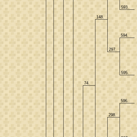
593.
148.
594.
297.
595.
74.
596.
298.