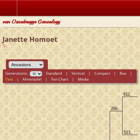
van Osnabrugge Genealogy
Janette Homoet
Generations:
Standard
|
Vertical
|
Compact
|
Box
|
Text
|
Ahnentafel
|
Fan Chart
|
Media
512.
256.
513.