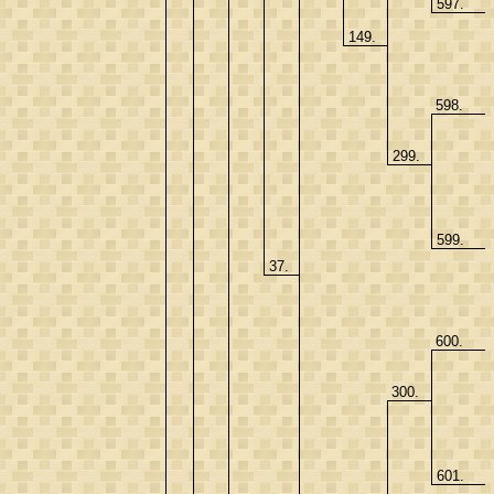
597.
149.
598.
299.
599.
37.
600.
300.
601.