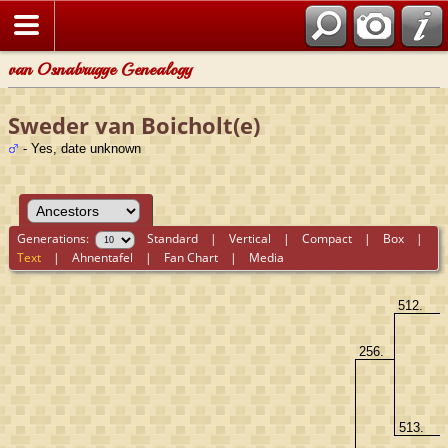
van Osnabrugge Genealogy
Sweder van Boicholt(e)
- Yes, date unknown
Generations:
Standard
|
Vertical
|
Compact
|
Box
|
Text
|
Ahnentafel
|
Fan Chart
|
Media
512.
256.
513.