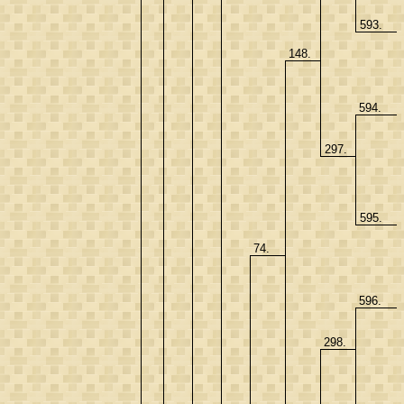
593.
148.
594.
297.
595.
74.
596.
298.