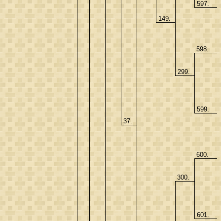
597.
149.
598.
299.
599.
37.
600.
300.
601.