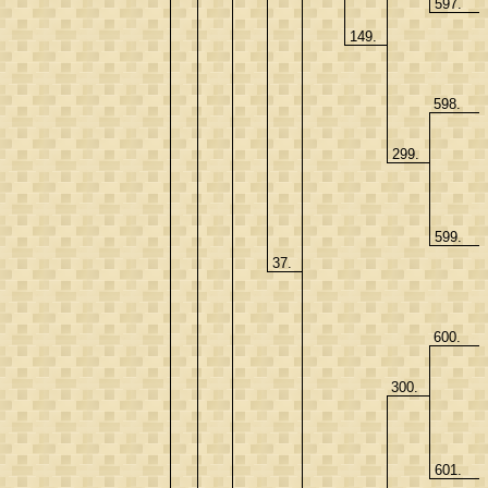
597.
149.
598.
299.
599.
37.
600.
300.
601.