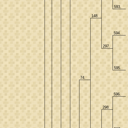
593.
148.
594.
297.
595.
74.
596.
298.