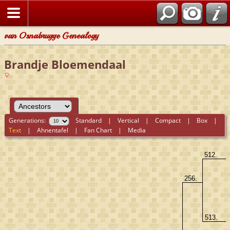
van Osnabrugge Genealogy
Brandje Bloemendaal
Generations:
Standard
|
Vertical
|
Compact
|
Box
|
Text
|
Ahnentafel
|
Fan Chart
|
Media
512.
256.
513.