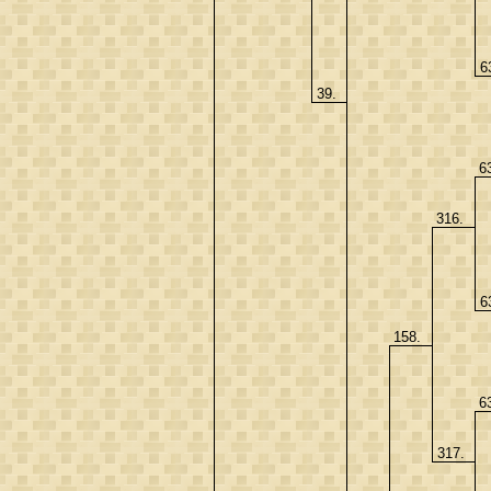
6
39.
6
316.
6
158.
6
317.