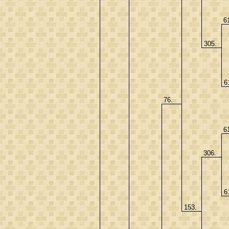
6
305.
6
76.
6
306.
6
153.