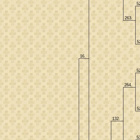
5
263.
5
16.
5
264.
5
132.
5