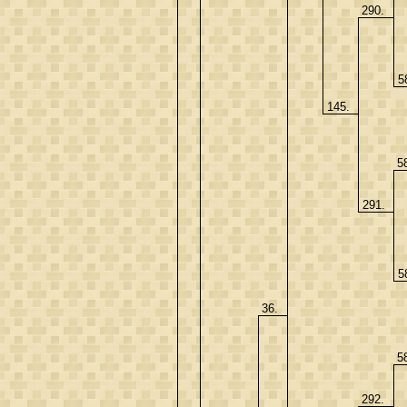
290.
5
145.
5
291.
5
36.
5
292.