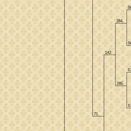
5
284.
5
142.
5
285.
5
71.