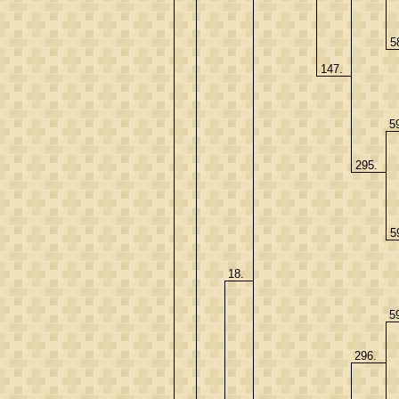
5
147.
5
295.
5
18.
5
296.