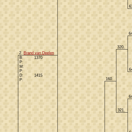
6
6
320.
2.
Brand van Deelen
B:
1370
P:
M:
6
P:
D:
1415
160.
P:
6
321.