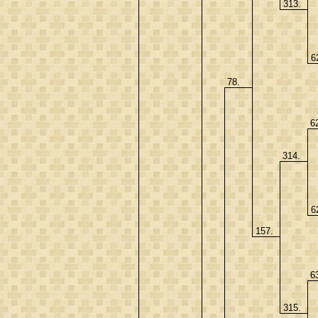
313.
6
78.
6
314.
6
157.
6
315.