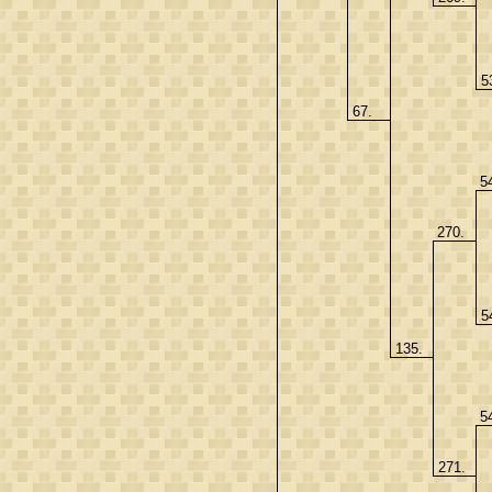
5
67.
5
270.
5
135.
5
271.