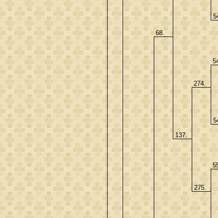
5
68.
5
274.
5
137.
5
275.