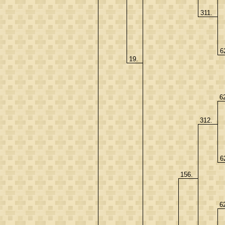
311.
6
19.
6
312.
6
156.
6