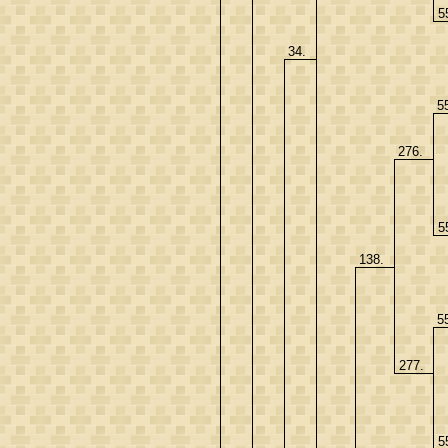
5
34.
5
276.
5
138.
5
277.
5