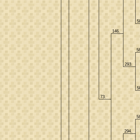
5
146.
5
293.
5
73.
5
294.