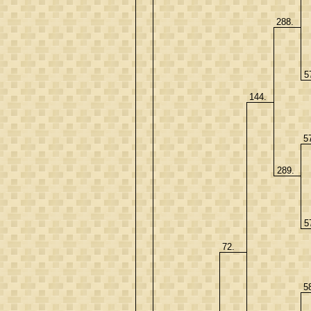
288.
5
144.
5
289.
5
72.
5