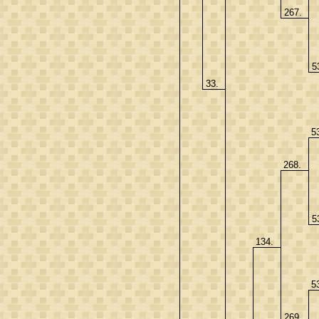
267.
5
33.
5
268.
5
134.
5
269.