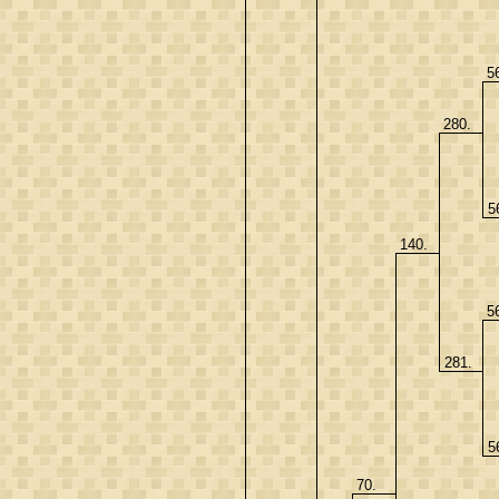
5
280.
5
140.
5
281.
5
70.