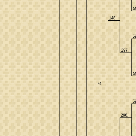
5
148.
5
297.
5
74.
5
298.