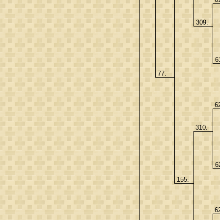
309.
6
77.
6
310.
6
155.
6