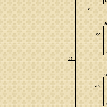
5
149.
5
299.
5
37.
6
300.
6