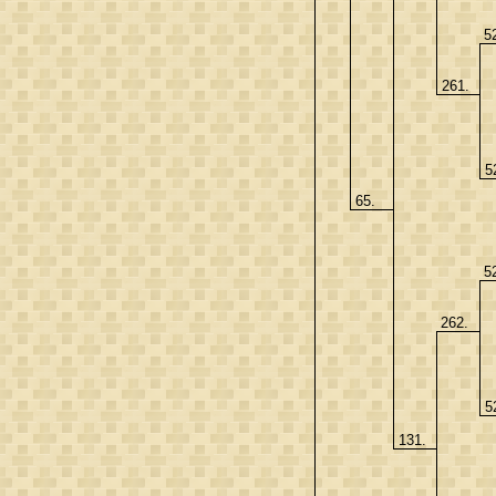
5
261.
5
65.
5
262.
5
131.