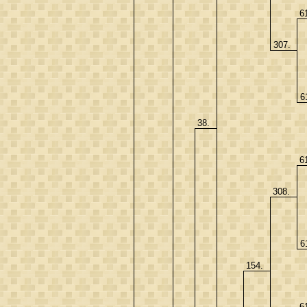
6
307.
6
38.
6
308.
6
154.
6