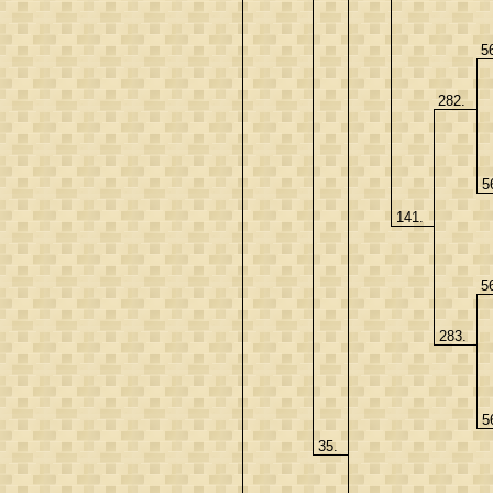
5
282.
5
141.
5
283.
5
35.