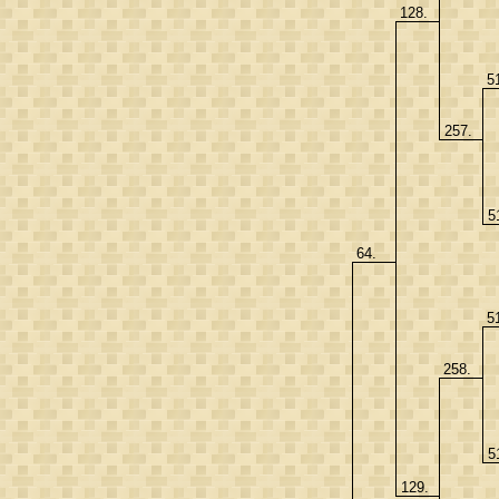
128.
5
257.
5
64.
5
258.
5
129.