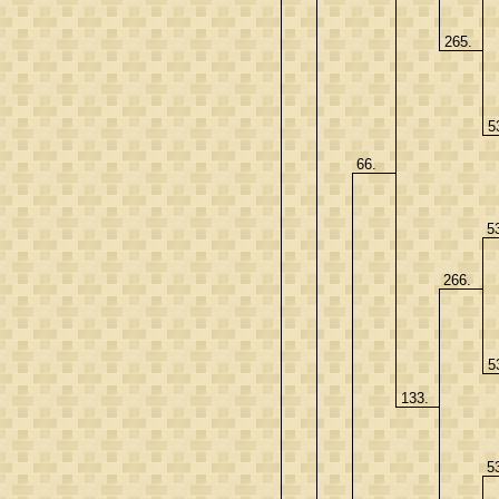
265.
5
66.
5
266.
5
133.
5