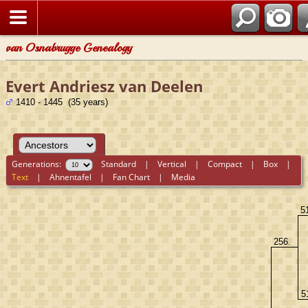
van Osnabrugge Genealogy
Evert Andriesz van Deelen
1410 - 1445 (35 years)
Generations:
Standard
|
Vertical
|
Compact
|
Box
|
Text
|
Ahnentafel
|
Fan Chart
|
Media
5
256.
5