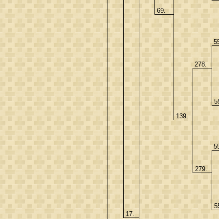
69.
5
278.
5
139.
5
279.
5
17.