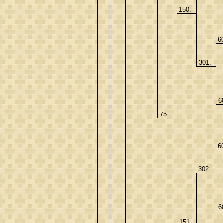
150.
6
301.
6
75.
6
302.
6
151.