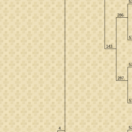
5
286.
5
143.
5
287.
5
5
4.