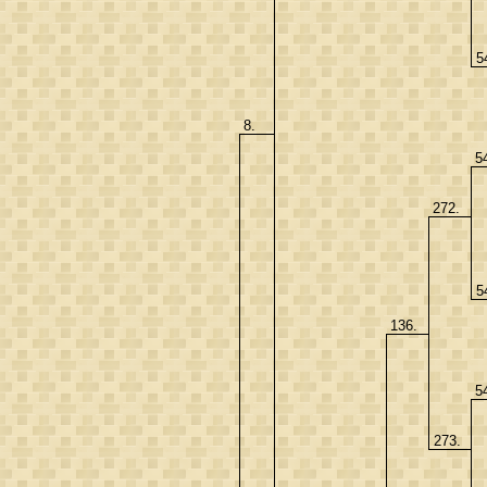
5
8.
5
272.
5
136.
5
273.