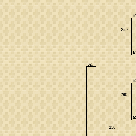
5
259.
5
32.
5
260.
5
130.