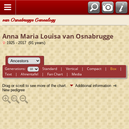
van Osnabrugge Genealogy
Anna Maria Louisa van Osnabrugge
1925 - 2017 (91 years)
Generations:
Standard
|
Vertical
|
Compact
|
Box
|
Text
|
Ahnentafel
|
Fan Chart
|
Media
Drag or scroll to see more of the chart.
Additional information
New pedigree