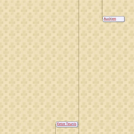
Auckjen
Theunis
Eetze Teunis
Oostenbrug