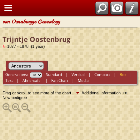
van Osnabrugge Genealogy
Trijntje Oostenbrug
1877 - 1878 (1 year)
Generations:
Standard
|
Vertical
|
Compact
|
Box
|
Text
|
Ahnentafel
|
Fan Chart
|
Media
Drag or scroll to see more of the chart.
Additional information
New pedigree