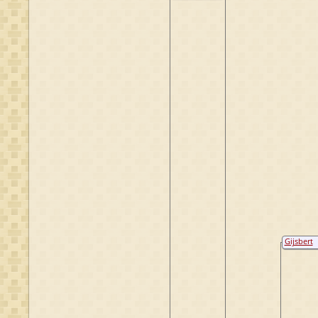
Hendrickse
van
Osenbruggen
Gijsbert
Corneliss
van Dorl