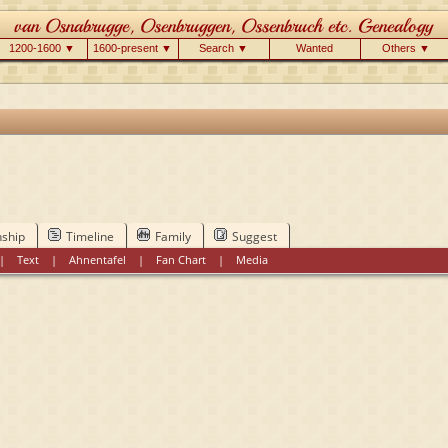
1200-1600 ▼
1600-present ▼
Search ▼
Wanted
Others ▼
nship
Timeline
Family
Suggest
|
Text
|
Ahnentafel
|
Fan Chart
|
Media