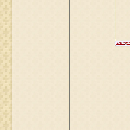
Aelertge
Hendrick