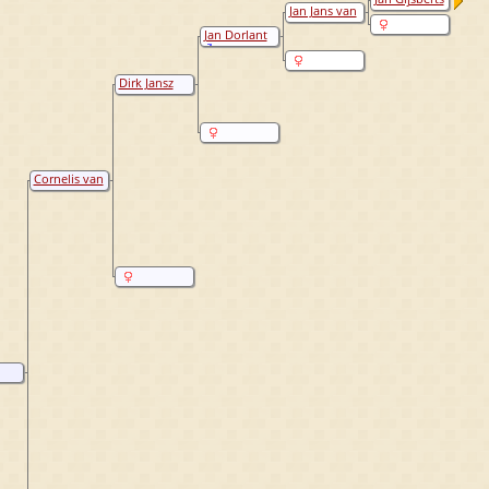
Jan Jans van
van Dorlandt
Dorlandt
Jan Dorlant
Dirk Jansz
Dorlant
Cornelis van
Dorlant
en
and