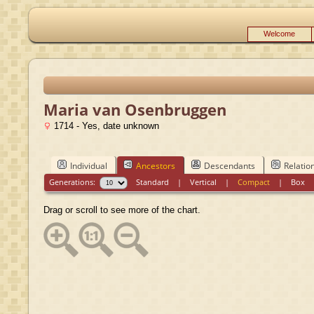
Welcome
Maria van Osenbruggen
1714 - Yes, date unknown
Individual
Ancestors
Descendants
Relatio
Generations:
Standard
|
Vertical
|
Compact
|
Box
Drag or scroll to see more of the chart.