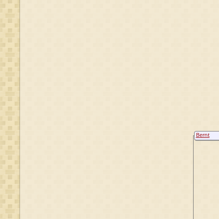
Bernt
Hendrick
van
Osenbru