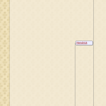
Hendrick
Berends van
Osenbruggen