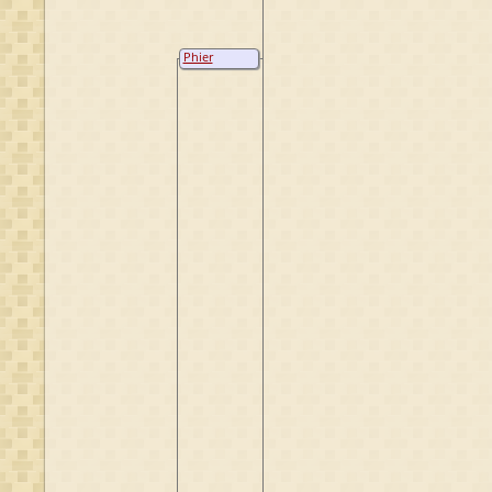
Phier
Berndtse van
Osenbrugge