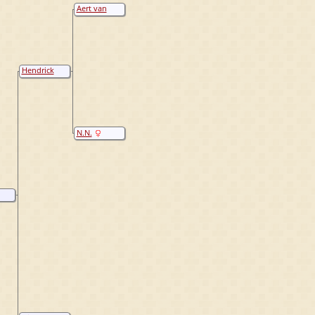
Aert van
Osenbruggen
Hendrick
Aertsen van
Osenbruggen
N.N.
szn
ggen