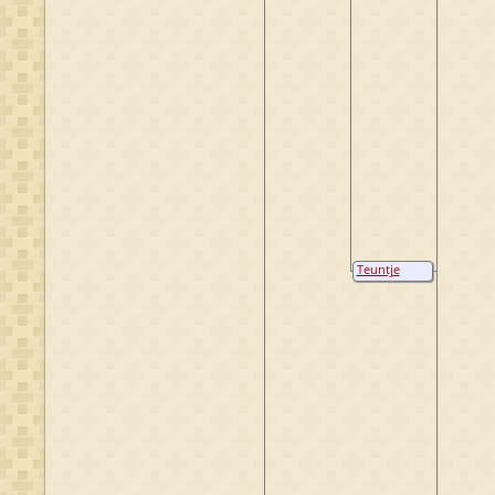
Teuntje
Gijsberts van
Dorland