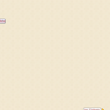
irks
Jan Gijsberts