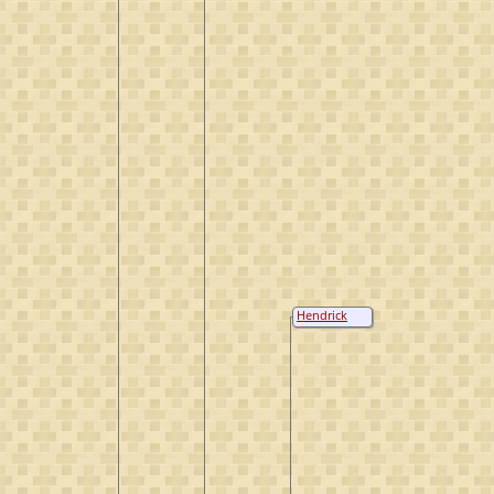
Hendrick
Ariense van
Gameren