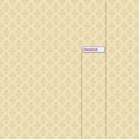
Hendrick
Berends van
Osenbruggen