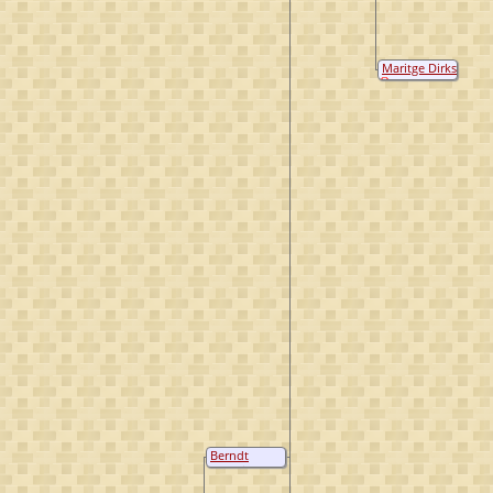
Maritge Dirks
Berndt
Hendrickse
van