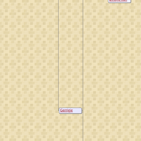
Viceler
Gerrigje
Cornelisse
Verbrugh