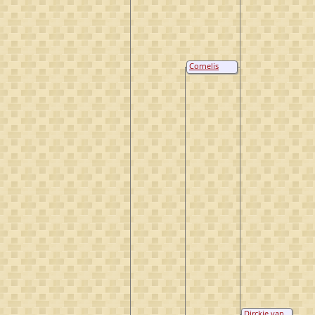
Cornelis
Geurtsz
Verbrugh
Dirckje van