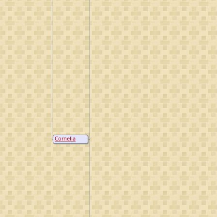
Cornelia
Aertse van de
Zandt