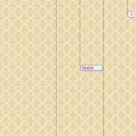
Teuntje
Gijsberts van
Dorland