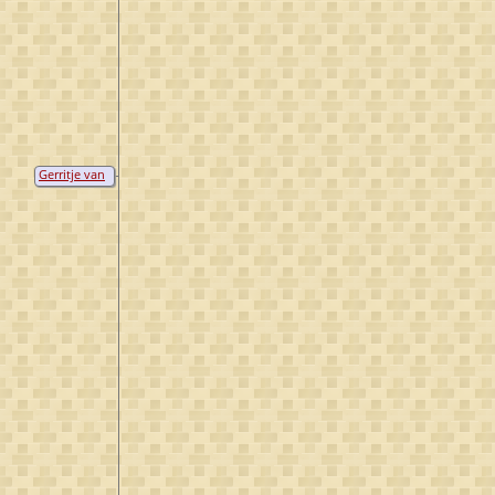
Gerritje van
Osenbrugge