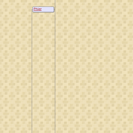
Phier
Berndtse van
Osenbrugge