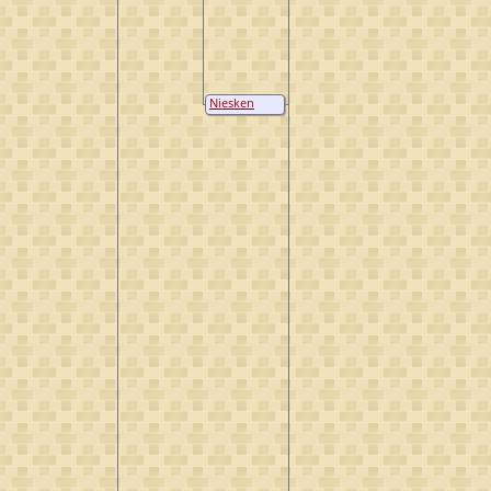
Niesken
Hendrickse
van Gameren