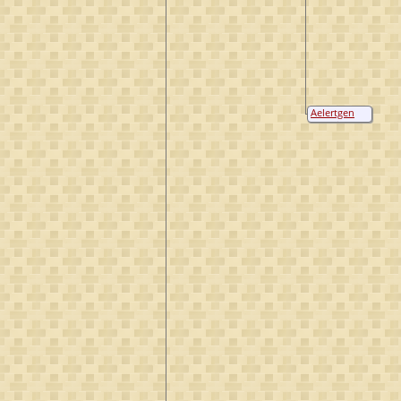
Aelertgen
Hendricks