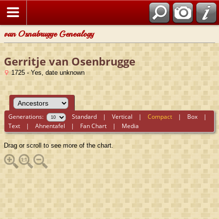
van Osnabrugge Genealogy
Gerritje van Osenbrugge
1725 - Yes, date unknown
Generations:
Standard
|
Vertical
|
Compact
|
Box
|
Text
|
Ahnentafel
|
Fan Chart
|
Media
Drag or scroll to see more of the chart.