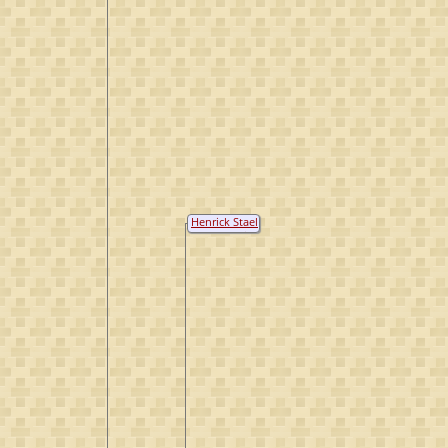
Henrick Stael
von Holstein