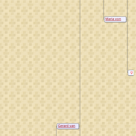
Maria von
Nyenhoven
Gerard van
Ossenbroeck