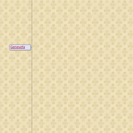
Genevefa
van
Ossenbroick