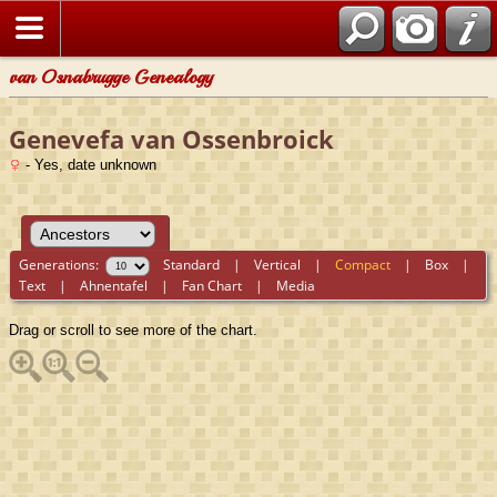
van Osnabrugge Genealogy
Genevefa van Ossenbroick
- Yes, date unknown
Generations:
Standard
|
Vertical
|
Compact
|
Box
|
Text
|
Ahnentafel
|
Fan Chart
|
Media
Drag or scroll to see more of the chart.