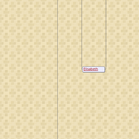
Elisabeth
van
Wittenhorst