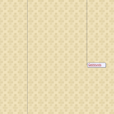
Geirtruyts
N.N.