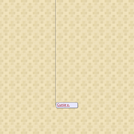
Cunig v.
Frents zu
Mattfeld