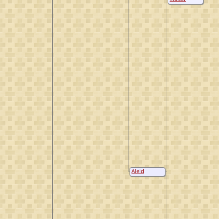
Smullinx
Aleid
Smullinck