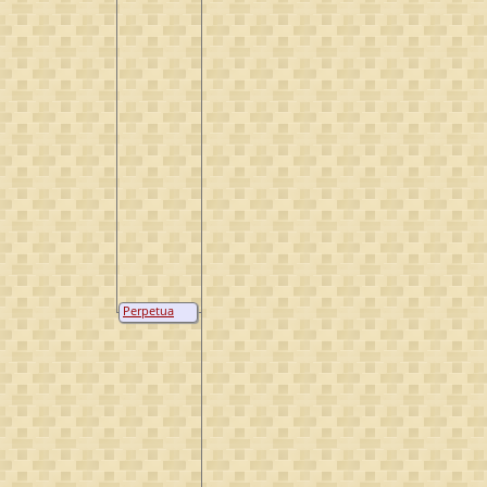
Perpetua
Stael von
Holstein