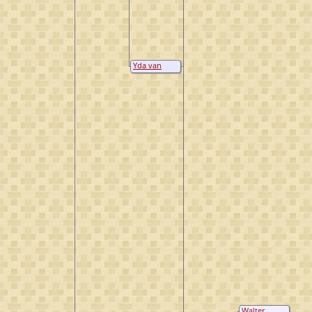
Yda van
Bueren
Walter