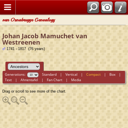
van Osnabrugge Genealogy
Johan Jacob Mamuchet van
Westreenen
1741 - 1817 (76 years)
Generations:
Standard
|
Vertical
|
Compact
|
Box
|
Text
|
Ahnentafel
|
Fan Chart
|
Media
Drag or scroll to see more of the chart.