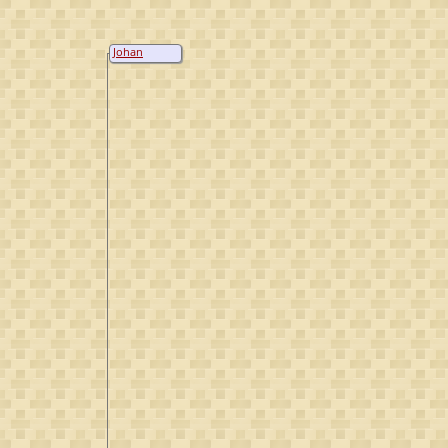
Johan
Andreas van
Westreenen