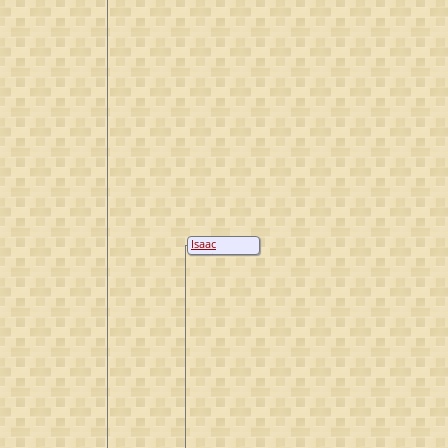
Isaac
Ferdinand
Godin