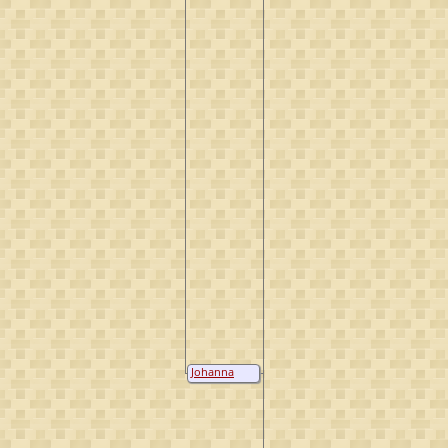
Johanna
Magdalena
Voet van
Winssen