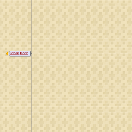
Johan Jacob
Mamuchet
van
Westreenen