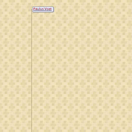
Paulus Voet
van Winssen