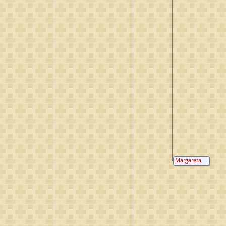
Margareta
Sluijsken