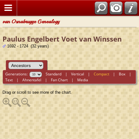
van Osnabrugge Genealogy
Paulus Engelbert Voet van Winssen
1692 - 1724 (32 years)
Generations:
Standard
|
Vertical
|
Compact
|
Box
|
Text
|
Ahnentafel
|
Fan Chart
|
Media
Drag or scroll to see more of the chart.