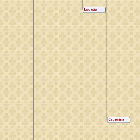
Lucretia
Craeyvanger
Catherina
Engelen