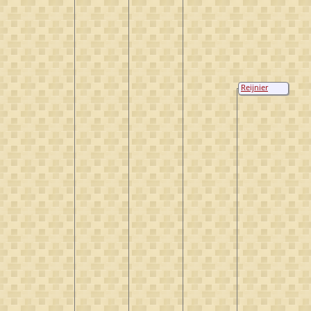
Reijnier
Craeyvanger