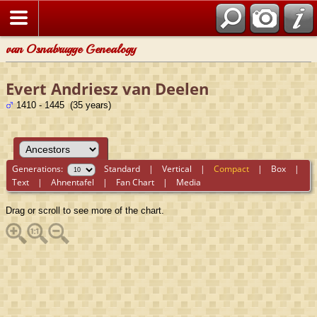
van Osnabrugge Genealogy
Evert Andriesz van Deelen
1410 - 1445 (35 years)
Generations:
Standard
|
Vertical
|
Compact
|
Box
|
Text
|
Ahnentafel
|
Fan Chart
|
Media
Drag or scroll to see more of the chart.