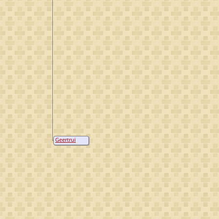
Geertrui
Goossens