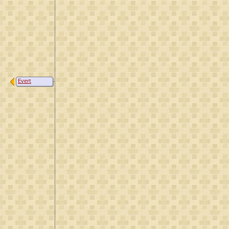
Evert
Andriesz van
Deelen