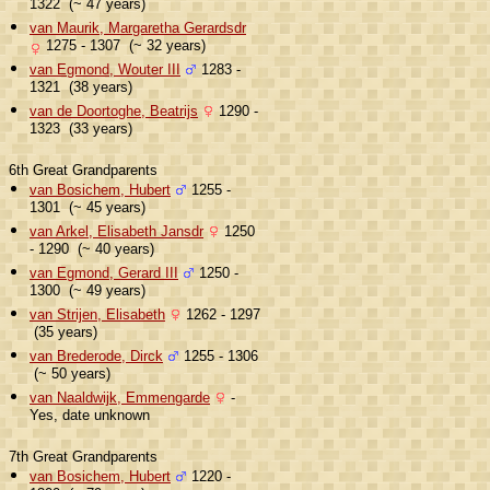
1322 (~ 47 years)
van Maurik, Margaretha Gerardsdr
1275 - 1307 (~ 32 years)
van Egmond, Wouter III
1283 -
1321 (38 years)
van de Doortoghe, Beatrijs
1290 -
1323 (33 years)
6th Great Grandparents
van Bosichem, Hubert
1255 -
1301 (~ 45 years)
van Arkel, Elisabeth Jansdr
1250
- 1290 (~ 40 years)
van Egmond, Gerard III
1250 -
1300 (~ 49 years)
van Strijen, Elisabeth
1262 - 1297
(35 years)
van Brederode, Dirck
1255 - 1306
(~ 50 years)
van Naaldwijk, Emmengarde
-
Yes, date unknown
7th Great Grandparents
van Bosichem, Hubert
1220 -