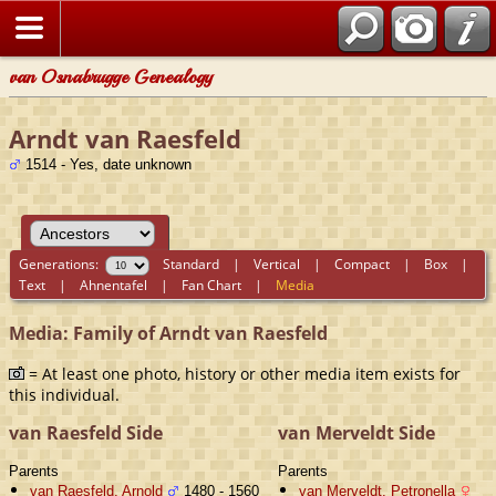
van Osnabrugge Genealogy
Arndt van Raesfeld
1514 - Yes, date unknown
Generations:
Standard
|
Vertical
|
Compact
|
Box
|
Text
|
Ahnentafel
|
Fan Chart
|
Media
Media: Family of Arndt van Raesfeld
= At least one photo, history or other media item exists for
this individual.
van Raesfeld Side
van Merveldt Side
Parents
Parents
van Raesfeld, Arnold
1480 - 1560
van Merveldt, Petronella