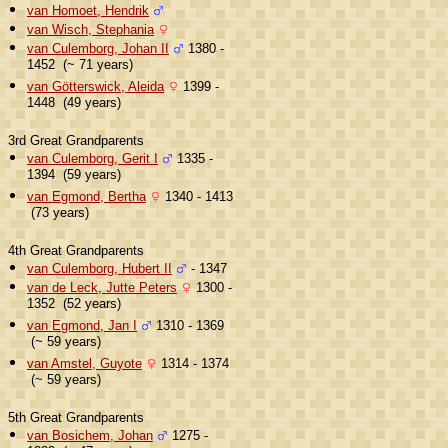
van Homoet, Hendrik
van Wisch, Stephania
van Culemborg, Johan II
1380 -
1452 (~ 71 years)
van Götterswick, Aleida
1399 -
1448 (49 years)
3rd Great Grandparents
van Culemborg, Gerit I
1335 -
1394 (59 years)
van Egmond, Bertha
1340 - 1413
(73 years)
4th Great Grandparents
van Culemborg, Hubert II
- 1347
van de Leck, Jutte Peters
1300 -
1352 (52 years)
van Egmond, Jan I
1310 - 1369
(~ 59 years)
van Amstel, Guyote
1314 - 1374
(~ 59 years)
5th Great Grandparents
van Bosichem, Johan
1275 -