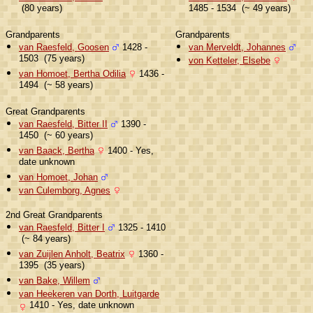
(80 years)
1485 - 1534 (~ 49 years)
Grandparents
Grandparents
van Raesfeld, Goosen
1428 -
van Merveldt, Johannes
1503 (75 years)
von Ketteler, Elsebe
van Homoet, Bertha Odilia
1436 -
1494 (~ 58 years)
Great Grandparents
van Raesfeld, Bitter II
1390 -
1450 (~ 60 years)
van Baack, Bertha
1400 - Yes,
date unknown
van Homoet, Johan
van Culemborg, Agnes
2nd Great Grandparents
van Raesfeld, Bitter I
1325 - 1410
(~ 84 years)
van Zuijlen Anholt, Beatrix
1360 -
1395 (35 years)
van Bake, Willem
van Heekeren van Dorth, Luitgarde
1410 - Yes, date unknown