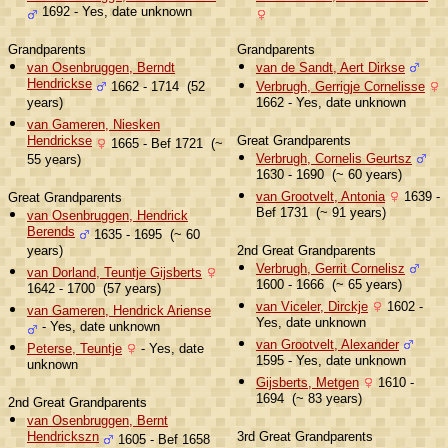
1692 - Yes, date unknown
Grandparents
Grandparents
van Osenbruggen, Berndt
van de Sandt, Aert Dirkse
Hendrickse
1662 - 1714 (52
Verbrugh, Gerrigje Cornelisse
years)
1662 - Yes, date unknown
van Gameren, Niesken
Hendrickse
Great Grandparents
1665 - Bef 1721 (~
Verbrugh, Cornelis Geurtsz
55 years)
1630 - 1690 (~ 60 years)
van Grootvelt, Antonia
1639 -
Great Grandparents
Bef 1731 (~ 91 years)
van Osenbruggen, Hendrick
Berends
1635 - 1695 (~ 60
years)
2nd Great Grandparents
Verbrugh, Gerrit Cornelisz
van Dorland, Teuntje Gijsberts
1600 - 1666 (~ 65 years)
1642 - 1700 (57 years)
van Viceler, Dirckje
1602 -
van Gameren, Hendrick Ariense
Yes, date unknown
- Yes, date unknown
van Grootvelt, Alexander
Peterse, Teuntje
- Yes, date
1595 - Yes, date unknown
unknown
Gijsberts, Metgen
1610 -
1694 (~ 83 years)
2nd Great Grandparents
van Osenbruggen, Bernt
Hendrickszn
3rd Great Grandparents
1605 - Bef 1658