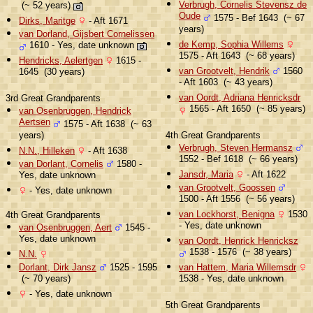
Verbrugh, Cornelis Stevensz de
(~ 52 years)
Oude
1575 - Bef 1643 (~ 67
Dirks, Maritge
- Aft 1671
years)
van Dorland, Gijsbert Cornelissen
de Kemp, Sophia Willems
1610 - Yes, date unknown
1575 - Aft 1643 (~ 68 years)
Hendricks, Aelertgen
1615 -
van Grootvelt, Hendrik
1560
1645 (30 years)
- Aft 1603 (~ 43 years)
van Oordt, Adriana Henricksdr
3rd Great Grandparents
1565 - Aft 1650 (~ 85 years)
van Osenbruggen, Hendrick
Aertsen
1575 - Aft 1638 (~ 63
years)
4th Great Grandparents
Verbrugh, Steven Hermansz
N.N., Hilleken
- Aft 1638
1552 - Bef 1618 (~ 66 years)
van Dorlant, Cornelis
1580 -
Jansdr, Maria
- Aft 1622
Yes, date unknown
van Grootvelt, Goossen
- Yes, date unknown
1500 - Aft 1556 (~ 56 years)
van Lockhorst, Benigna
1530
4th Great Grandparents
- Yes, date unknown
van Osenbruggen, Aert
1545 -
Yes, date unknown
van Oordt, Henrick Henricksz
1538 - 1576 (~ 38 years)
N.N.
Dorlant, Dirk Jansz
1525 - 1595
van Hattem, Maria Willemsdr
(~ 70 years)
1538 - Yes, date unknown
- Yes, date unknown
5th Great Grandparents