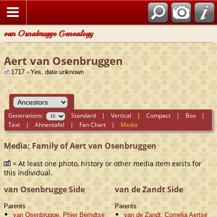
van Osnabrugge Genealogy
Aert van Osenbruggen
1717 - Yes, date unknown
Generations:
Standard
|
Vertical
|
Compact
|
Box
|
Text
|
Ahnentafel
|
Fan Chart
|
Media
Media: Family of Aert van Osenbruggen
= At least one photo, history or other media item exists for
this individual.
van Osenbrugge Side
van de Zandt Side
Parents
Parents
van Osenbrugge, Phier Berndtse
van de Zandt, Cornelia Aertse