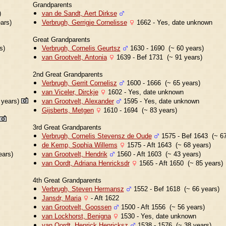
Grandparents
)
van de Sandt, Aert Dirkse
ars)
Verbrugh, Gerrigje Cornelisse
1662 - Yes, date unknown
Great Grandparents
s)
Verbrugh, Cornelis Geurtsz
1630 - 1690 (~ 60 years)
van Grootvelt, Antonia
1639 - Bef 1731 (~ 91 years)
2nd Great Grandparents
Verbrugh, Gerrit Cornelisz
1600 - 1666 (~ 65 years)
van Viceler, Dirckje
1602 - Yes, date unknown
 years)
van Grootvelt, Alexander
1595 - Yes, date unknown
Gijsberts, Metgen
1610 - 1694 (~ 83 years)
3rd Great Grandparents
Verbrugh, Cornelis Stevensz de Oude
1575 - Bef 1643 (~ 67
de Kemp, Sophia Willems
1575 - Aft 1643 (~ 68 years)
ears)
van Grootvelt, Hendrik
1560 - Aft 1603 (~ 43 years)
van Oordt, Adriana Henricksdr
1565 - Aft 1650 (~ 85 years)
4th Great Grandparents
Verbrugh, Steven Hermansz
1552 - Bef 1618 (~ 66 years)
Jansdr, Maria
- Aft 1622
van Grootvelt, Goossen
1500 - Aft 1556 (~ 56 years)
van Lockhorst, Benigna
1530 - Yes, date unknown
van Oordt, Henrick Henricksz
1538 - 1576 (~ 38 years)