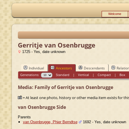
Welcome
Gerritje van Osenbrugge
1725 - Yes, date unknown
Individual
Ancestors
Descendants
Relatio
Generations:
Standard
|
Vertical
|
Compact
|
Box
Media: Family of Gerritje van Osenbrugge
= At least one photo, history or other media item exists for this
van Osenbrugge Side
Parents
van Osenbrugge, Phier Berndtse
1692 - Yes, date unknown