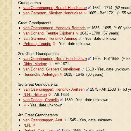
Grandparents
van Osenbruggen, Berndt Hendrickse
1662 - 1714 (52 years
van Gameren, Niesken Hendrickse
1665 - Bef 1721 (~ 55 ye
Great Grandparents
van Osenbruggen, Hendrick Berends
1635 - 1695 (~ 60 year
van Dorland, Teuntje Gijsberts
1642 - 1700 (57 years)
van Gameren, Hendrick Ariense
- Yes, date unknown
Peterse, Teuntje
- Yes, date unknown
2nd Great Grandparents
van Osenbruggen, Bernt Hendrickszn
1605 - Bef 1658 (~ 52
Dirks, Maritge
- Aft 1671
van Dorland, Gijsbert Cornelissen
1610 - Yes, date unknown
Hendricks, Aelertgen
1615 - 1645 (30 years)
3rd Great Grandparents
van Osenbruggen, Hendrick Aertsen
1575 - Aft 1638 (~ 63 y
N.N., Hilleken
- Aft 1638
van Dorlant, Cornelis
1580 - Yes, date unknown
- Yes, date unknown
4th Great Grandparents
van Osenbruggen, Aert
1545 - Yes, date unknown
N.N.
Dorlant, Dirk Jansz
1525 - 1595 (~ 70 years)