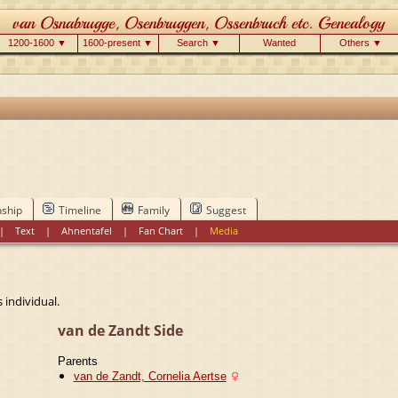
1200-1600 ▼
1600-present ▼
Search ▼
Wanted
Others ▼
nship
Timeline
Family
Suggest
|
Text
|
Ahnentafel
|
Fan Chart
|
Media
 individual.
van de Zandt Side
Parents
van de Zandt, Cornelia Aertse