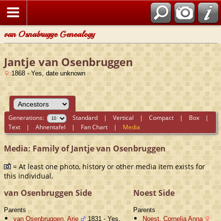
van Osnabrugge Genealogy
Jantje van Osenbruggen
1868 - Yes, date unknown
Generations:
Standard
|
Vertical
|
Compact
|
Box
|
Text
|
Ahnentafel
|
Fan Chart
|
Media
Media: Family of Jantje van Osenbruggen
= At least one photo, history or other media item exists for
this individual.
van Osenbruggen Side
Noest Side
Parents
Parents
van Osenbruggen, Arie
1831 - Yes,
Noest, Cornelia Anna