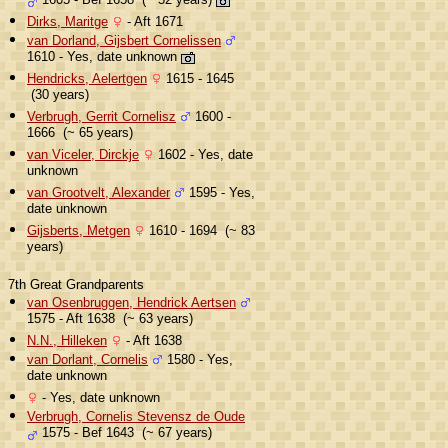
1605 - Bef 1658 (~ 52 years)
Dirks, Maritge
- Aft 1671
van Dorland, Gijsbert Cornelissen
1610 - Yes, date unknown
Hendricks, Aelertgen
1615 - 1645
(30 years)
Verbrugh, Gerrit Cornelisz
1600 -
1666 (~ 65 years)
van Viceler, Dirckje
1602 - Yes, date
unknown
van Grootvelt, Alexander
1595 - Yes,
date unknown
Gijsberts, Metgen
1610 - 1694 (~ 83
years)
7th Great Grandparents
van Osenbruggen, Hendrick Aertsen
1575 - Aft 1638 (~ 63 years)
N.N., Hilleken
- Aft 1638
van Dorlant, Cornelis
1580 - Yes,
date unknown
- Yes, date unknown
Verbrugh, Cornelis Stevensz de Oude
1575 - Bef 1643 (~ 67 years)