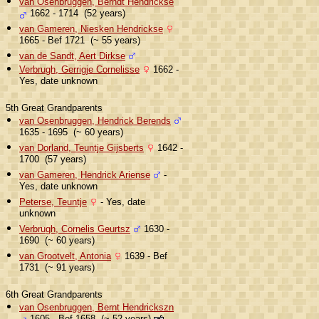
van Osenbruggen, Berndt Hendrickse
1662 - 1714 (52 years)
van Gameren, Niesken Hendrickse
1665 - Bef 1721 (~ 55 years)
van de Sandt, Aert Dirkse
Verbrugh, Gerrigje Cornelisse
1662 -
Yes, date unknown
5th Great Grandparents
van Osenbruggen, Hendrick Berends
1635 - 1695 (~ 60 years)
van Dorland, Teuntje Gijsberts
1642 -
1700 (57 years)
van Gameren, Hendrick Ariense
-
Yes, date unknown
Peterse, Teuntje
- Yes, date
unknown
Verbrugh, Cornelis Geurtsz
1630 -
1690 (~ 60 years)
van Grootvelt, Antonia
1639 - Bef
1731 (~ 91 years)
6th Great Grandparents
van Osenbruggen, Bernt Hendrickszn